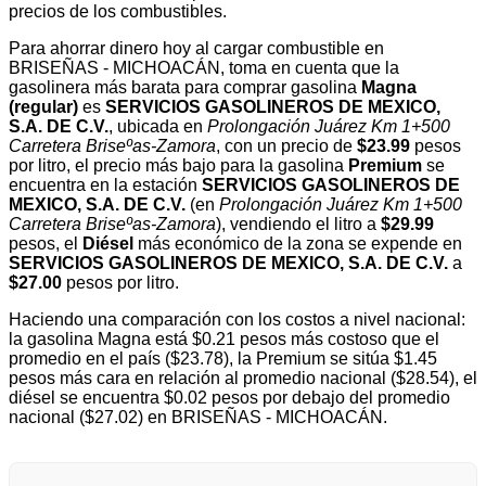
precios de los combustibles.
Para ahorrar dinero hoy al cargar combustible en
BRISEÑAS - MICHOACÁN, toma en cuenta que la
gasolinera más barata para comprar gasolina
Magna
(regular)
es
SERVICIOS GASOLINEROS DE MEXICO,
S.A. DE C.V.
, ubicada en
Prolongación Juárez Km 1+500
Carretera Briseºas-Zamora
, con un precio de
$23.99
pesos
por litro, el precio más bajo para la gasolina
Premium
se
encuentra en la estación
SERVICIOS GASOLINEROS DE
MEXICO, S.A. DE C.V.
(en
Prolongación Juárez Km 1+500
Carretera Briseºas-Zamora
), vendiendo el litro a
$29.99
pesos, el
Diésel
más económico de la zona se expende en
SERVICIOS GASOLINEROS DE MEXICO, S.A. DE C.V.
a
$27.00
pesos por litro.
Haciendo una comparación con los costos a nivel nacional:
la gasolina Magna está $0.21 pesos más costoso que el
promedio en el país ($23.78), la Premium se sitúa $1.45
pesos más cara en relación al promedio nacional ($28.54), el
diésel se encuentra $0.02 pesos por debajo del promedio
nacional ($27.02) en BRISEÑAS - MICHOACÁN.