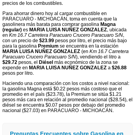
precios de los combustibles.
Para ahorrar dinero hoy al cargar combustible en
PARACUARO - MICHOACÁN, toma en cuenta que la
gasolinera más barata para comprar gasolina
Magna
(regular)
es
MARIA LUISA NUÑEZ GONZALEZ
, ubicada
en
Km 16.7 Carretera Paracuaro Crucero Paracuaro S/N
,
con un precio de
$23.99
pesos por litro, el precio más bajo
para la gasolina
Premium
se encuentra en la estación
MARIA LUISA NUÑEZ GONZALEZ
(en
Km 16.7 Carretera
Paracuaro Crucero Paracuaro S/N
), vendiendo el litro a
$29.72
pesos, el
Diésel
más económico de la zona se
expende en
MARIA LUISA NUÑEZ GONZALEZ
a
$26.88
pesos por litro.
Haciendo una comparación con los costos a nivel nacional:
la gasolina Magna está $0.22 pesos más costoso que el
promedio en el país ($23.78), la Premium se sitúa $1.21
pesos más cara en relación al promedio nacional ($28.54), el
diésel se encuentra $0.07 pesos por debajo del promedio
nacional ($27.03) en PARACUARO - MICHOACÁN.
Preguntas Frecuentes sobre Gasolina en