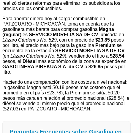
realizó ciertas reformas para eliminar los subsidios a los
precios de los combustibles.
Para ahorrar dinero hoy al cargar combustible en
PATZCUARO - MICHOACÁN, toma en cuenta que la
gasolinera más barata para comprar gasolina
Magna
(regular)
es
SERVICIO MORELIA SA DE CV
, ubicada en
Lázaro Cárdenas No. 529
, con un precio de
$23.85
pesos
por litro, el precio más bajo para la gasolina
Premium
se
encuentra en la estación
SERVICIO MORELIA SA DE CV
(en
Lázaro Cárdenas No. 529
), vendiendo el litro a
$28.54
pesos, el
Diésel
más económico de la zona se expende en
GASOLINERA PIREKUA S.A. de C.V
a
$26.85
pesos por
litro.
Haciendo una comparación con los costos a nivel nacional:
la gasolina Magna está $0.18 pesos más costoso que el
promedio en el país ($23.78), la Premium se sitúa $0.20
pesos más cara en relación al promedio nacional ($28.54), el
diésel se vende al mismo precio que el promedio nacional
($27.03) en PATZCUARO - MICHOACÁN.
Preguntas Frecuentes sobre Gasolina en