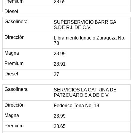
28.65
SUPERSERVICIO BARRIGA
S.DE R.L DE C.V.
Libramiento Ignacio Zaragoza No.
78
23.99
28.91
27
SERVICIOS LA CATRINA DE
PATZCUARO S A DE C V
Federico Tena No. 18
23.99
28.65