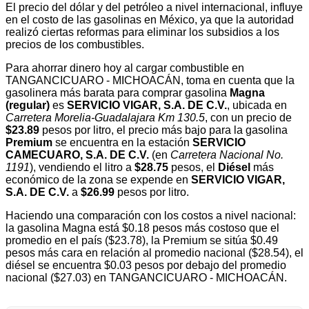
El precio del dólar y del petróleo a nivel internacional, influye
en el costo de las gasolinas en México, ya que la autoridad
realizó ciertas reformas para eliminar los subsidios a los
precios de los combustibles.
Para ahorrar dinero hoy al cargar combustible en
TANGANCICUARO - MICHOACÁN, toma en cuenta que la
gasolinera más barata para comprar gasolina
Magna
(regular)
es
SERVICIO VIGAR, S.A. DE C.V.
, ubicada en
Carretera Morelia-Guadalajara Km 130.5
, con un precio de
$23.89
pesos por litro, el precio más bajo para la gasolina
Premium
se encuentra en la estación
SERVICIO
CAMECUARO, S.A. DE C.V.
(en
Carretera Nacional No.
1191
), vendiendo el litro a
$28.75
pesos, el
Diésel
más
económico de la zona se expende en
SERVICIO VIGAR,
S.A. DE C.V.
a
$26.99
pesos por litro.
Haciendo una comparación con los costos a nivel nacional:
la gasolina Magna está $0.18 pesos más costoso que el
promedio en el país ($23.78), la Premium se sitúa $0.49
pesos más cara en relación al promedio nacional ($28.54), el
diésel se encuentra $0.03 pesos por debajo del promedio
nacional ($27.03) en TANGANCICUARO - MICHOACÁN.