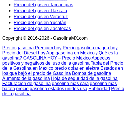
Precio del gas en Tamaulipas
Precio del gas en Tlaxcala
Precio del gas en Veracruz
Precio del gas en Yucatán
Precio del gas en Zacatecas
Copyright © 2016-2026 - GasolinaMX.com
Precio gasolina Premium hoy
Precio gasolina magna hoy
Precio del Diesel hoy
App gasolina en México
¿Qué es la
gasolina?
GASOLINA HOY – Precio México
Aspectos
positivos y negativos del uso de la gasolina
Tabla del Precio
de la Gasolina en México
precio dolar en elektra
Estados en
los que bajó el precio de Gasolina
Bomba de gasolina
Aumento de la gasolina
Hoja de seguridad de la gasolina
Facturacion de gasolina
gasolina mas cara
gasolina mas
barata
precio gasolina estados unidos usa
Publicidad
Precio
de la gasolina