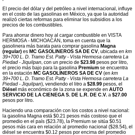
El precio del dólar y del petróleo a nivel internacional, influye
en el costo de las gasolinas en México, ya que la autoridad
realizó ciertas reformas para eliminar los subsidios a los
precios de los combustibles.
Para ahorrar dinero hoy al cargar combustible en VISTA
HERMOSA - MICHOACÁN, toma en cuenta que la
gasolinera más barata para comprar gasolina
Magna
(regular)
es
MC GASOLINEROS SA DE CV
, ubicada en
km
39+700 L. D. Tramo Est. Patty - Vista Hermosa carretera La
Piedad - Jiquilpan
, con un precio de
$23.98
pesos por litro,
el precio más bajo para la gasolina
Premium
se encuentra
en la estación
MC GASOLINEROS SA DE CV
(en
km
39+700 L. D. Tramo Est. Patty - Vista Hermosa carretera La
Piedad - Jiquilpan
), vendiendo el litro a
$28.99
pesos, el
Diésel
más económico de la zona se expende en
AUTO
SERVICIO DE LA CIENEGA S. DE L.R. DE C.V.
a
$27.00
pesos por litro.
Haciendo una comparación con los costos a nivel nacional:
la gasolina Magna está $0.21 pesos más costoso que el
promedio en el país ($23.78), la Premium se sitúa $0.51
pesos más cara en relación al promedio nacional ($28.54), el
diésel se encuentra $0.12 pesos por encima del promedio