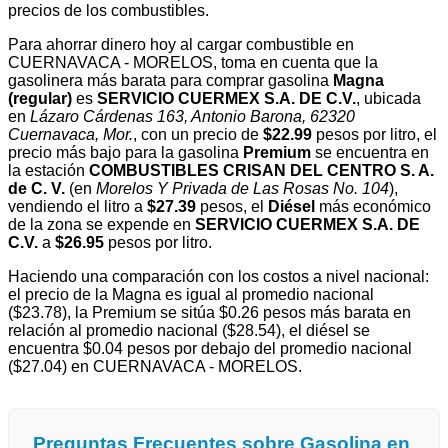
precios de los combustibles.
Para ahorrar dinero hoy al cargar combustible en
CUERNAVACA - MORELOS, toma en cuenta que la
gasolinera más barata para comprar gasolina
Magna
(regular)
es
SERVICIO CUERMEX S.A. DE C.V.
, ubicada
en
Lázaro Cárdenas 163, Antonio Barona, 62320
Cuernavaca, Mor.
, con un precio de
$22.99
pesos por litro, el
precio más bajo para la gasolina
Premium
se encuentra en
la estación
COMBUSTIBLES CRISAN DEL CENTRO S. A.
de C. V.
(en
Morelos Y Privada de Las Rosas No. 104
),
vendiendo el litro a
$27.39
pesos, el
Diésel
más económico
de la zona se expende en
SERVICIO CUERMEX S.A. DE
C.V.
a
$26.95
pesos por litro.
Haciendo una comparación con los costos a nivel nacional:
el precio de la Magna es igual al promedio nacional
($23.78), la Premium se sitúa $0.26 pesos más barata en
relación al promedio nacional ($28.54), el diésel se
encuentra $0.04 pesos por debajo del promedio nacional
($27.04) en CUERNAVACA - MORELOS.
Preguntas Frecuentes sobre Gasolina en