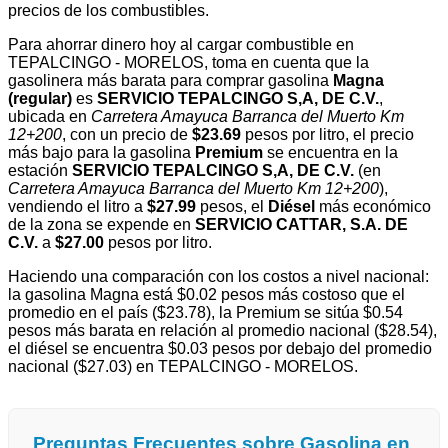
precios de los combustibles.
Para ahorrar dinero hoy al cargar combustible en
TEPALCINGO - MORELOS, toma en cuenta que la
gasolinera más barata para comprar gasolina
Magna
(regular)
es
SERVICIO TEPALCINGO S,A, DE C.V.
,
ubicada en
Carretera Amayuca Barranca del Muerto Km
12+200
, con un precio de
$23.69
pesos por litro, el precio
más bajo para la gasolina
Premium
se encuentra en la
estación
SERVICIO TEPALCINGO S,A, DE C.V.
(en
Carretera Amayuca Barranca del Muerto Km 12+200
),
vendiendo el litro a
$27.99
pesos, el
Diésel
más económico
de la zona se expende en
SERVICIO CATTAR, S.A. DE
C.V.
a
$27.00
pesos por litro.
Haciendo una comparación con los costos a nivel nacional:
la gasolina Magna está $0.02 pesos más costoso que el
promedio en el país ($23.78), la Premium se sitúa $0.54
pesos más barata en relación al promedio nacional ($28.54),
el diésel se encuentra $0.03 pesos por debajo del promedio
nacional ($27.03) en TEPALCINGO - MORELOS.
Preguntas Frecuentes sobre Gasolina en