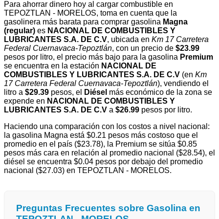
Para ahorrar dinero hoy al cargar combustible en
TEPOZTLAN - MORELOS, toma en cuenta que la
gasolinera más barata para comprar gasolina
Magna
(regular)
es
NACIONAL DE COMBUSTIBLES Y
LUBRICANTES S.A. DE C.V
, ubicada en
Km 17 Carretera
Federal Cuernavaca-Tepoztlán
, con un precio de
$23.99
pesos por litro, el precio más bajo para la gasolina
Premium
se encuentra en la estación
NACIONAL DE
COMBUSTIBLES Y LUBRICANTES S.A. DE C.V
(en
Km
17 Carretera Federal Cuernavaca-Tepoztlán
), vendiendo el
litro a
$29.39
pesos, el
Diésel
más económico de la zona se
expende en
NACIONAL DE COMBUSTIBLES Y
LUBRICANTES S.A. DE C.V
a
$26.99
pesos por litro.
Haciendo una comparación con los costos a nivel nacional:
la gasolina Magna está $0.21 pesos más costoso que el
promedio en el país ($23.78), la Premium se sitúa $0.85
pesos más cara en relación al promedio nacional ($28.54), el
diésel se encuentra $0.04 pesos por debajo del promedio
nacional ($27.03) en TEPOZTLAN - MORELOS.
Preguntas Frecuentes sobre Gasolina en
TEPOZTLAN - MORELOS