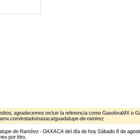
s medios, agradecemos incluir la referencia como GasolinaMX o 
inamx.com/estado/oaxaca/guadalupe-de-ramirez
alupe de Ramírez - OAXACA
del día de hoy Sábado 8 de agosto
x por litro.