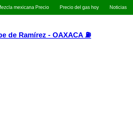
ezcla mexicana Precio
Precio del gas hoy
Noticias
e de Ramírez - OAXACA ⛽