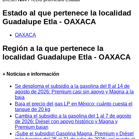
Estado al que pertenece la localidad
Guadalupe Etla - OAXACA
OAXACA
Región a la que pertenece la
localidad Guadalupe Etla - OAXACA
+ Noticias e información
Se desploma el subsidio a la gasolina del 8 al 14 de
agosto de 2026: Premium casi sin apoyo y Magna a la
baja
Baja el precio del gas LP en México: cuánto cuesta el
tanque de 20 kg
Cambia el subsidio a la gasolina del 1 al 7 de agosto
de 2026: Diésel con apoyo histórico y Magna y
Premium bajan
¡Sube el subsidio! Gasolina Magna, Premium y Diésel