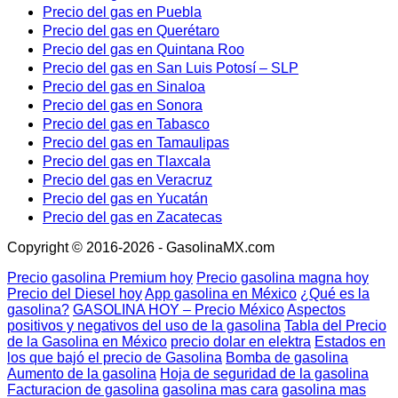
Precio del gas en Puebla
Precio del gas en Querétaro
Precio del gas en Quintana Roo
Precio del gas en San Luis Potosí – SLP
Precio del gas en Sinaloa
Precio del gas en Sonora
Precio del gas en Tabasco
Precio del gas en Tamaulipas
Precio del gas en Tlaxcala
Precio del gas en Veracruz
Precio del gas en Yucatán
Precio del gas en Zacatecas
Copyright © 2016-2026 - GasolinaMX.com
Precio gasolina Premium hoy
Precio gasolina magna hoy
Precio del Diesel hoy
App gasolina en México
¿Qué es la
gasolina?
GASOLINA HOY – Precio México
Aspectos
positivos y negativos del uso de la gasolina
Tabla del Precio
de la Gasolina en México
precio dolar en elektra
Estados en
los que bajó el precio de Gasolina
Bomba de gasolina
Aumento de la gasolina
Hoja de seguridad de la gasolina
Facturacion de gasolina
gasolina mas cara
gasolina mas