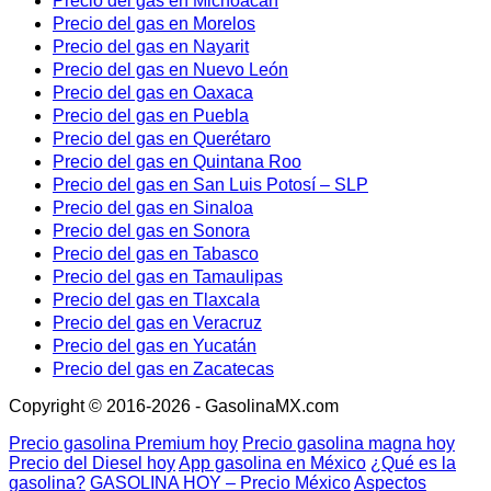
Precio del gas en Michoacán
Precio del gas en Morelos
Precio del gas en Nayarit
Precio del gas en Nuevo León
Precio del gas en Oaxaca
Precio del gas en Puebla
Precio del gas en Querétaro
Precio del gas en Quintana Roo
Precio del gas en San Luis Potosí – SLP
Precio del gas en Sinaloa
Precio del gas en Sonora
Precio del gas en Tabasco
Precio del gas en Tamaulipas
Precio del gas en Tlaxcala
Precio del gas en Veracruz
Precio del gas en Yucatán
Precio del gas en Zacatecas
Copyright © 2016-2026 - GasolinaMX.com
Precio gasolina Premium hoy
Precio gasolina magna hoy
Precio del Diesel hoy
App gasolina en México
¿Qué es la
gasolina?
GASOLINA HOY – Precio México
Aspectos