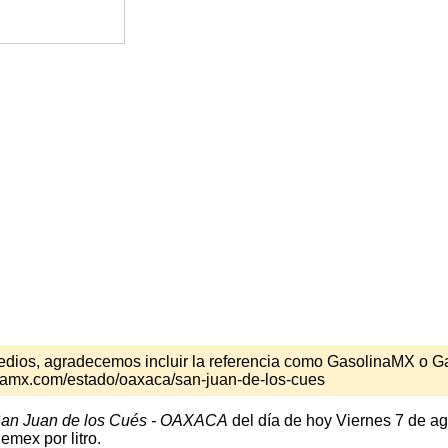
s medios, agradecemos incluir la referencia como GasolinaMX o 
inamx.com/estado/oaxaca/san-juan-de-los-cues
an Juan de los Cués - OAXACA
del día de hoy Viernes 7 de a
emex por litro.