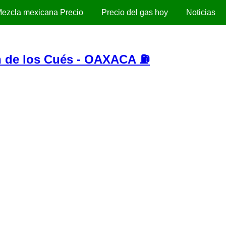
ezcla mexicana Precio
Precio del gas hoy
Noticias
 de los Cués - OAXACA ⛽