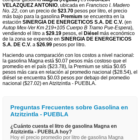
VELAZQUEZ ANTONIO
, ubicada en
Francisco I. Madero
No. 22
, con un precio de
$23.70
pesos por litro, el precio
más bajo para la gasolina
Premium
se encuentra en la
estación
SINERGIA DE ENERGETICOS S.A. DE C.V.
(en
Autop Mex-Ver Km 219+105 Cuerpo B Tramo Pue-Espera
),
vendiendo el litro a
$29.19
pesos, el
Diésel
más económico
de la zona se expende en
SINERGIA DE ENERGETICOS
S.A. DE C.V.
a
$26.99
pesos por litro.
Haciendo una comparación con los costos a nivel nacional:
la gasolina Magna está $0.07 pesos más costoso que el
promedio en el país ($23.78), la Premium se sitúa $0.65
pesos más cara en relación al promedio nacional ($28.54), el
diésel se encuentra $0.03 pesos por debajo del promedio
nacional ($27.02) en Atzitzintla - PUEBLA.
Preguntas Frecuentes sobre Gasolina en
Atzitzintla - PUEBLA
¿Cuánto cuesta el litro de gasolina Magna en
Atzitzintla - PUEBLA hoy?
Hoy el precio promedio por litro de gasolina Magna