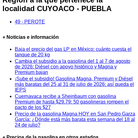
localidad CUYOACO - PUEBLA
49 - PEROTE
+ Noticias e información
Baja el precio del gas LP en México: cuánto cuesta el
tanque de 20 kg
Cambia el subsidio a la gasolina del 1 al 7 de agosto
de 2026: Diésel con apoyo histórico y Magna y
Premium bajan
¡Sube el subsidio! Gasolina Magna, Premium y Diésel
más baratas del 25 al 31 de julio de 2026: así queda el
IEPS
Cuernavaca recibe a Sheinbaum con gasolina
Premium de hasta $29.79: 50 gasolineras rompen el
pacto de los $27
Precio de la gasolina Magna HOY en San Pedro Garza
García: ¿Dónde está más barata esta semana del 18 al
24 de julio?
+ Precios de la gasolina en otros estados