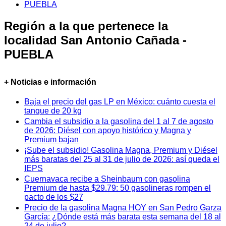
PUEBLA
Región a la que pertenece la
localidad San Antonio Cañada -
PUEBLA
+ Noticias e información
Baja el precio del gas LP en México: cuánto cuesta el
tanque de 20 kg
Cambia el subsidio a la gasolina del 1 al 7 de agosto
de 2026: Diésel con apoyo histórico y Magna y
Premium bajan
¡Sube el subsidio! Gasolina Magna, Premium y Diésel
más baratas del 25 al 31 de julio de 2026: así queda el
IEPS
Cuernavaca recibe a Sheinbaum con gasolina
Premium de hasta $29.79: 50 gasolineras rompen el
pacto de los $27
Precio de la gasolina Magna HOY en San Pedro Garza
García: ¿Dónde está más barata esta semana del 18 al
24 de julio?