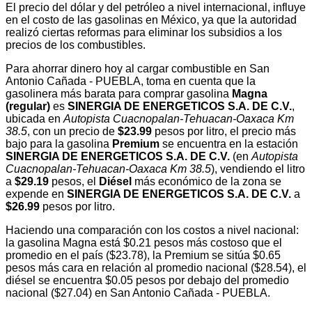
El precio del dólar y del petróleo a nivel internacional, influye
en el costo de las gasolinas en México, ya que la autoridad
realizó ciertas reformas para eliminar los subsidios a los
precios de los combustibles.
Para ahorrar dinero hoy al cargar combustible en San
Antonio Cañada - PUEBLA, toma en cuenta que la
gasolinera más barata para comprar gasolina
Magna
(regular)
es
SINERGIA DE ENERGETICOS S.A. DE C.V.
,
ubicada en
Autopista Cuacnopalan-Tehuacan-Oaxaca Km
38.5
, con un precio de
$23.99
pesos por litro, el precio más
bajo para la gasolina
Premium
se encuentra en la estación
SINERGIA DE ENERGETICOS S.A. DE C.V.
(en
Autopista
Cuacnopalan-Tehuacan-Oaxaca Km 38.5
), vendiendo el litro
a
$29.19
pesos, el
Diésel
más económico de la zona se
expende en
SINERGIA DE ENERGETICOS S.A. DE C.V.
a
$26.99
pesos por litro.
Haciendo una comparación con los costos a nivel nacional:
la gasolina Magna está $0.21 pesos más costoso que el
promedio en el país ($23.78), la Premium se sitúa $0.65
pesos más cara en relación al promedio nacional ($28.54), el
diésel se encuentra $0.05 pesos por debajo del promedio
nacional ($27.04) en San Antonio Cañada - PUEBLA.