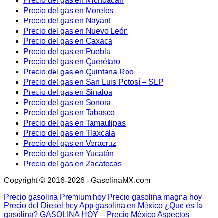
Precio del gas en Michoacán
Precio del gas en Morelos
Precio del gas en Nayarit
Precio del gas en Nuevo León
Precio del gas en Oaxaca
Precio del gas en Puebla
Precio del gas en Querétaro
Precio del gas en Quintana Roo
Precio del gas en San Luis Potosí – SLP
Precio del gas en Sinaloa
Precio del gas en Sonora
Precio del gas en Tabasco
Precio del gas en Tamaulipas
Precio del gas en Tlaxcala
Precio del gas en Veracruz
Precio del gas en Yucatán
Precio del gas en Zacatecas
Copyright © 2016-2026 - GasolinaMX.com
Precio gasolina Premium hoy
Precio gasolina magna hoy
Precio del Diesel hoy
App gasolina en México
¿Qué es la
gasolina?
GASOLINA HOY – Precio México
Aspectos