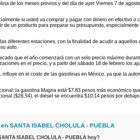
solina de los meses previos y del día de ayer Viernes 7 de ago
ialmente si usted va comprar y pagar con dinero en efectivo o c
 de un producto para preparar su presupuesto, especialmente si v
 diferentes estaciones, con la finalidad de acudir a aquellos que
su auto.
cado que el año comenzará con un solo precio máximo durante e
ones en el precio, y a partir del sábado 18 de febrero los ajus
l, influye en el costo de las gasolinas en México, ya que la autor
ional: la gasolina Magna está $7.83 pesos más económico que 
cional ($28.54), el diésel se encuentra $10.14 pesos por deba
na en SANTA ISABEL CHOLULA - PUEBLA
 en SANTA ISABEL CHOLULA - PUEBLA hoy?