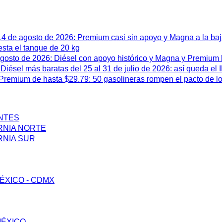
 14 de agosto de 2026: Premium casi sin apoyo y Magna a la ba
esta el tanque de 20 kg
 agosto de 2026: Diésel con apoyo histórico y Magna y Premium
iésel más baratas del 25 al 31 de julio de 2026: así queda el
remium de hasta $29.79: 50 gasolineras rompen el pacto de l
ENTES
RNIA NORTE
RNIA SUR
ÉXICO - CDMX
MÉXICO