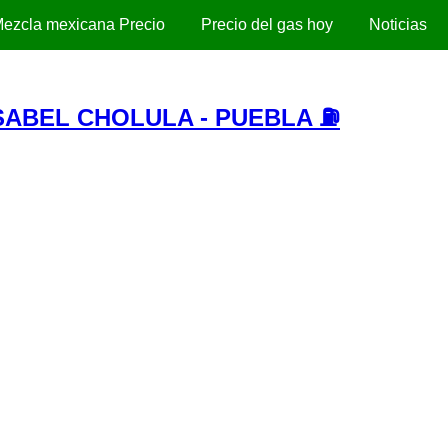
ezcla mexicana Precio
Precio del gas hoy
Noticias
SABEL CHOLULA - PUEBLA ⛽