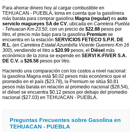
Para ahorrar dinero hoy al cargar combustible en
TEHUACAN - PUEBLA, toma en cuenta que la gasolinera
más barata para comprar gasolina
Magna (regular)
es
auto
servicIo magueyes SA de CV
, ubicada en
Carretera Puebla
- Tehuacan Km 23.50
, con un precio de
$22.88
pesos por
litro, el precio más bajo para la gasolina
Premium
se
encuentra en la estación
SERVICIOS FETECO S.P.R. DE
R.L.
(en
Carretera Estatal Azumbilla Vicente Guerrero Km 16
300
), vendiendo el litro a
$20.99
pesos, el
Diésel
más
económico de la zona se expende en
SERVI K-FIVER S.A.
DE C.V.
a
$26.58
pesos por litro.
Haciendo una comparación con los costos a nivel nacional:
la gasolina Magna está $0.02 pesos más económico que el
promedio en el país ($23.78), la Premium se sitúa $0.81
pesos más barata en relación al promedio nacional ($28.54),
el diésel se encuentra $0.12 pesos por debajo del promedio
nacional ($27.03) en TEHUACAN - PUEBLA.
Preguntas Frecuentes sobre Gasolina en
TEHUACAN - PUEBLA