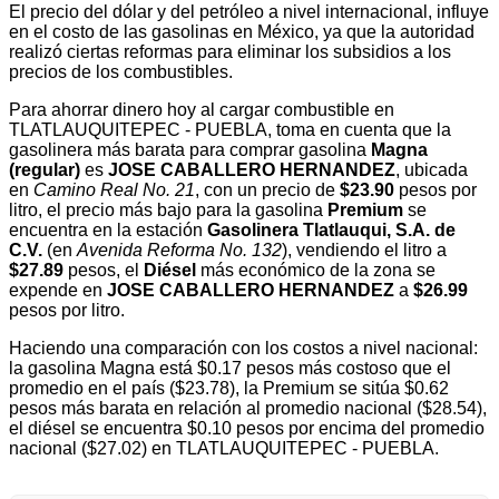
El precio del dólar y del petróleo a nivel internacional, influye
en el costo de las gasolinas en México, ya que la autoridad
realizó ciertas reformas para eliminar los subsidios a los
precios de los combustibles.
Para ahorrar dinero hoy al cargar combustible en
TLATLAUQUITEPEC - PUEBLA, toma en cuenta que la
gasolinera más barata para comprar gasolina
Magna
(regular)
es
JOSE CABALLERO HERNANDEZ
, ubicada
en
Camino Real No. 21
, con un precio de
$23.90
pesos por
litro, el precio más bajo para la gasolina
Premium
se
encuentra en la estación
Gasolinera Tlatlauqui, S.A. de
C.V.
(en
Avenida Reforma No. 132
), vendiendo el litro a
$27.89
pesos, el
Diésel
más económico de la zona se
expende en
JOSE CABALLERO HERNANDEZ
a
$26.99
pesos por litro.
Haciendo una comparación con los costos a nivel nacional:
la gasolina Magna está $0.17 pesos más costoso que el
promedio en el país ($23.78), la Premium se sitúa $0.62
pesos más barata en relación al promedio nacional ($28.54),
el diésel se encuentra $0.10 pesos por encima del promedio
nacional ($27.02) en TLATLAUQUITEPEC - PUEBLA.