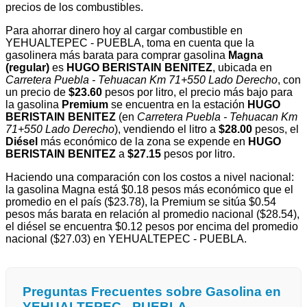
precios de los combustibles.
Para ahorrar dinero hoy al cargar combustible en
YEHUALTEPEC - PUEBLA, toma en cuenta que la
gasolinera más barata para comprar gasolina
Magna
(regular)
es
HUGO BERISTAIN BENITEZ
, ubicada en
Carretera Puebla - Tehuacan Km 71+550 Lado Derecho
, con
un precio de
$23.60
pesos por litro, el precio más bajo para
la gasolina
Premium
se encuentra en la estación
HUGO
BERISTAIN BENITEZ
(en
Carretera Puebla - Tehuacan Km
71+550 Lado Derecho
), vendiendo el litro a
$28.00
pesos, el
Diésel
más económico de la zona se expende en
HUGO
BERISTAIN BENITEZ
a
$27.15
pesos por litro.
Haciendo una comparación con los costos a nivel nacional:
la gasolina Magna está $0.18 pesos más económico que el
promedio en el país ($23.78), la Premium se sitúa $0.54
pesos más barata en relación al promedio nacional ($28.54),
el diésel se encuentra $0.12 pesos por encima del promedio
nacional ($27.03) en YEHUALTEPEC - PUEBLA.
Preguntas Frecuentes sobre Gasolina en
YEHUALTEPEC - PUEBLA