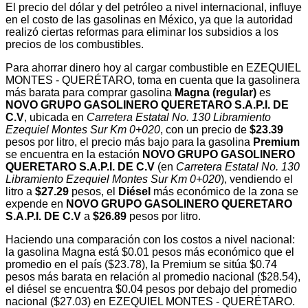
El precio del dólar y del petróleo a nivel internacional, influye
en el costo de las gasolinas en México, ya que la autoridad
realizó ciertas reformas para eliminar los subsidios a los
precios de los combustibles.
Para ahorrar dinero hoy al cargar combustible en EZEQUIEL
MONTES - QUERÉTARO, toma en cuenta que la gasolinera
más barata para comprar gasolina
Magna (regular)
es
NOVO GRUPO GASOLINERO QUERETARO S.A.P.I. DE
C.V
, ubicada en
Carretera Estatal No. 130 Libramiento
Ezequiel Montes Sur Km 0+020
, con un precio de
$23.39
pesos por litro, el precio más bajo para la gasolina
Premium
se encuentra en la estación
NOVO GRUPO GASOLINERO
QUERETARO S.A.P.I. DE C.V
(en
Carretera Estatal No. 130
Libramiento Ezequiel Montes Sur Km 0+020
), vendiendo el
litro a
$27.29
pesos, el
Diésel
más económico de la zona se
expende en
NOVO GRUPO GASOLINERO QUERETARO
S.A.P.I. DE C.V
a
$26.89
pesos por litro.
Haciendo una comparación con los costos a nivel nacional:
la gasolina Magna está $0.01 pesos más económico que el
promedio en el país ($23.78), la Premium se sitúa $0.74
pesos más barata en relación al promedio nacional ($28.54),
el diésel se encuentra $0.04 pesos por debajo del promedio
nacional ($27.03) en EZEQUIEL MONTES - QUERÉTARO.