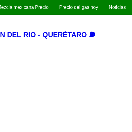
ezcla mexicana Precio
Precio del gas hoy
Noticias
N DEL RIO - QUERÉTARO ⛽