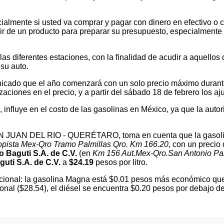
ialmente si usted va comprar y pagar con dinero en efectivo o c
 de un producto para preparar su presupuesto, especialmente si v
 diferentes estaciones, con la finalidad de acudir a aquellos que
su auto.
cado que el año comenzará con un solo precio máximo durante e
ones en el precio, y a partir del sábado 18 de febrero los ajus
l, influye en el costo de las gasolinas en México, ya que la autor
 SAN JUAN DEL RIO - QUERÉTARO, toma en cuenta que la gasoli
opista Mex-Qro Tramo Palmillas Qro. Km 166.20
, con un precio
 Baguti S.A. de C.V.
(en
Km 156 Aut.Mex-Qro.San Antonio Pal
uti S.A. de C.V.
a
$24.19
pesos por litro.
ional: la gasolina Magna está $0.01 pesos más económico que 
ional ($28.54), el diésel se encuentra $0.20 pesos por debajo