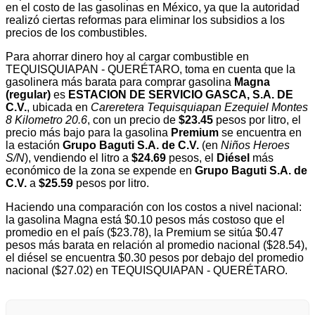
en el costo de las gasolinas en México, ya que la autoridad
realizó ciertas reformas para eliminar los subsidios a los
precios de los combustibles.
Para ahorrar dinero hoy al cargar combustible en
TEQUISQUIAPAN - QUERÉTARO, toma en cuenta que la
gasolinera más barata para comprar gasolina
Magna
(regular)
es
ESTACION DE SERVICIO GASCA, S.A. DE
C.V.
, ubicada en
Careretera Tequisquiapan Ezequiel Montes
8 Kilometro 20.6
, con un precio de
$23.45
pesos por litro, el
precio más bajo para la gasolina
Premium
se encuentra en
la estación
Grupo Baguti S.A. de C.V.
(en
Niños Heroes
S/N
), vendiendo el litro a
$24.69
pesos, el
Diésel
más
económico de la zona se expende en
Grupo Baguti S.A. de
C.V.
a
$25.59
pesos por litro.
Haciendo una comparación con los costos a nivel nacional:
la gasolina Magna está $0.10 pesos más costoso que el
promedio en el país ($23.78), la Premium se sitúa $0.47
pesos más barata en relación al promedio nacional ($28.54),
el diésel se encuentra $0.30 pesos por debajo del promedio
nacional ($27.02) en TEQUISQUIAPAN - QUERÉTARO.