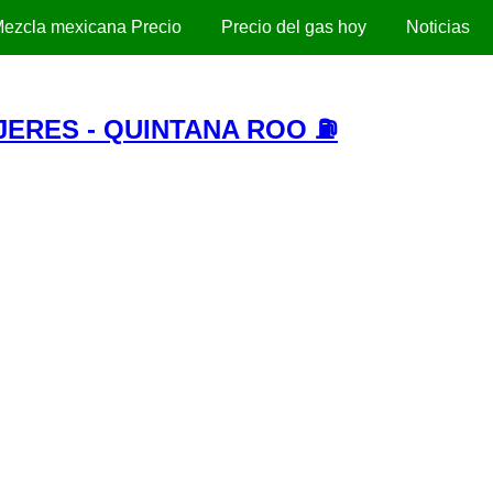
ezcla mexicana Precio
Precio del gas hoy
Noticias
JERES - QUINTANA ROO ⛽