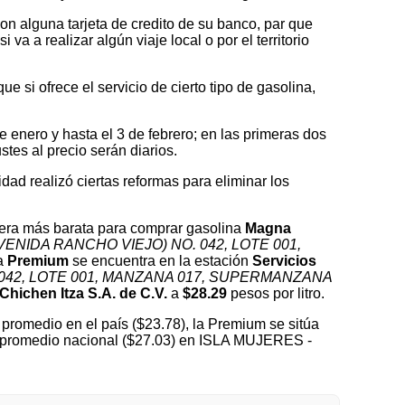
on alguna tarjeta de credito de su banco, par que
a a realizar algún viaje local o por el territorio
 si ofrece el servicio de cierto tipo de gasolina,
nero y hasta el 3 de febrero; en las primeras dos
tes al precio serán diarios.
idad realizó ciertas reformas para eliminar los
era más barata para comprar gasolina
Magna
NIDA RANCHO VIEJO) NO. 042, LOTE 001,
na
Premium
se encuentra en la estación
Servicios
042, LOTE 001, MANZANA 017, SUPERMANZANA
Chichen Itza S.A. de C.V.
a
$28.29
pesos por litro.
promedio en el país ($23.78), la Premium se sitúa
el promedio nacional ($27.03) en ISLA MUJERES -