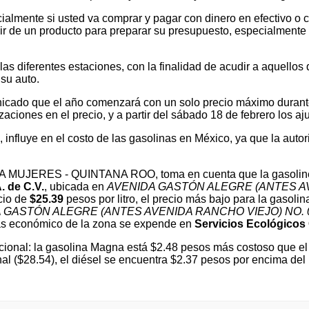
ialmente si usted va comprar y pagar con dinero en efectivo o c
 de un producto para preparar su presupuesto, especialmente si v
 diferentes estaciones, con la finalidad de acudir a aquellos que
su auto.
cado que el año comenzará con un solo precio máximo durante e
ones en el precio, y a partir del sábado 18 de febrero los ajus
l, influye en el costo de las gasolinas en México, ya que la autor
ISLA MUJERES - QUINTANA ROO, toma en cuenta que la gasolin
. de C.V.
, ubicada en
AVENIDA GASTÓN ALEGRE (ANTES AVE
cio de
$25.39
pesos por litro, el precio más bajo para la gasoli
 GASTÓN ALEGRE (ANTES AVENIDA RANCHO VIEJO) NO. 
 económico de la zona se expende en
Servicios Ecológicos 
ional: la gasolina Magna está $2.48 pesos más costoso que el 
nal ($28.54), el diésel se encuentra $2.37 pesos por encima d