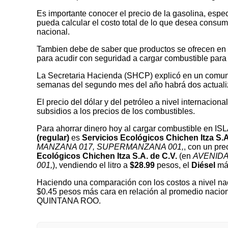
Es importante conocer el precio de la gasolina, espec
pueda calcular el costo total de lo que desea consumir
nacional.
Tambien debe de saber que productos se ofrecen en las
para acudir con seguridad a cargar combustible para 
La Secretaria Hacienda (SHCP) explicó en un comuni
semanas del segundo mes del año habrá dos actualizaci
El precio del dólar y del petróleo a nivel internaciona
subsidios a los precios de los combustibles.
Para ahorrar dinero hoy al cargar combustible en 
(regular)
es
Servicios Ecológicos Chichen Itza S.A
MANZANA 017, SUPERMANZANA 001,
, con un pre
Ecológicos Chichen Itza S.A. de C.V.
(en
AVENIDA
001,
), vendiendo el litro a
$28.99
pesos, el
Diésel
más
Haciendo una comparación con los costos a nivel nac
$0.45 pesos más cara en relación al promedio nacio
QUINTANA ROO.