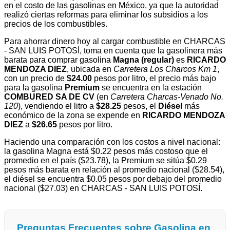
en el costo de las gasolinas en México, ya que la autoridad
realizó ciertas reformas para eliminar los subsidios a los
precios de los combustibles.
Para ahorrar dinero hoy al cargar combustible en CHARCAS
- SAN LUIS POTOSÍ, toma en cuenta que la gasolinera más
barata para comprar gasolina
Magna (regular)
es
RICARDO
MENDOZA DIEZ
, ubicada en
Carretera Los Charcos Km 1
,
con un precio de
$24.00
pesos por litro, el precio más bajo
para la gasolina
Premium
se encuentra en la estación
COMBURED SA DE CV
(en
Carretera Charcas-Venado No.
120
), vendiendo el litro a
$28.25
pesos, el
Diésel
más
económico de la zona se expende en
RICARDO MENDOZA
DIEZ
a
$26.65
pesos por litro.
Haciendo una comparación con los costos a nivel nacional:
la gasolina Magna está $0.22 pesos más costoso que el
promedio en el país ($23.78), la Premium se sitúa $0.29
pesos más barata en relación al promedio nacional ($28.54),
el diésel se encuentra $0.05 pesos por debajo del promedio
nacional ($27.03) en CHARCAS - SAN LUIS POTOSÍ.
Preguntas Frecuentes sobre Gasolina en