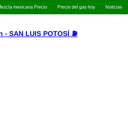
ezcla mexicana Precio
Precio del gas hoy
Noticias
n - SAN LUIS POTOSÍ ⛽