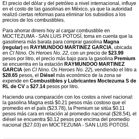
El precio del dólar y del petróleo a nivel internacional, influye
en el costo de las gasolinas en México, ya que la autoridad
realizó ciertas reformas para eliminar los subsidios a los
precios de los combustibles.
Para ahorrar dinero hoy al cargar combustible en
MOCTEZUMA - SAN LUIS POTOSÍ, toma en cuenta que la
gasolinera más barata para comprar gasolina
Magna
(regular)
es
RAYMUNDOO MARTINEZ GARCIA
, ubicada
en
Cl Nino. Os Heroes No. 22
, con un precio de
$23.99
pesos por litro, el precio más bajo para la gasolina
Premium
se encuentra en la estación
RAYMUNDOO MARTINEZ
GARCIA
(en
Cl Nino. Os Heroes No. 22
), vendiendo el litro a
$28.65
pesos, el
Diésel
más económico de la zona se
expende en
Combustibles y Lubricantes Moctezuma S de
RL de CV
a
$27.14
pesos por litro.
Haciendo una comparación con los costos a nivel nacional:
la gasolina Magna está $0.21 pesos más costoso que el
promedio en el país ($23.78), la Premium se sitúa $0.11
pesos más cara en relación al promedio nacional ($28.54), el
diésel se encuentra $0.12 pesos por encima del promedio
nacional ($27.03) en MOCTEZUMA - SAN LUIS POTOSÍ.