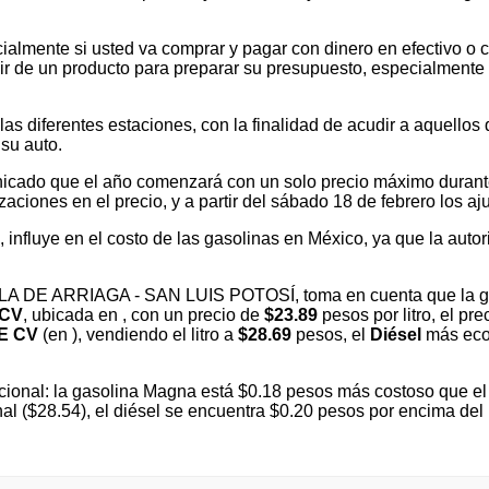
ialmente si usted va comprar y pagar con dinero en efectivo o c
 de un producto para preparar su presupuesto, especialmente si v
 diferentes estaciones, con la finalidad de acudir a aquellos que
su auto.
cado que el año comenzará con un solo precio máximo durante e
ones en el precio, y a partir del sábado 18 de febrero los ajus
l, influye en el costo de las gasolinas en México, ya que la autor
VILLA DE ARRIAGA - SAN LUIS POTOSÍ, toma en cuenta que la g
 CV
, ubicada en
, con un precio de
$23.89
pesos por litro, el pr
E CV
(en
), vendiendo el litro a
$28.69
pesos, el
Diésel
más eco
ional: la gasolina Magna está $0.18 pesos más costoso que el 
nal ($28.54), el diésel se encuentra $0.20 pesos por encima d