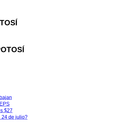
OTOSÍ
 POTOSÍ
 bajan
 IEPS
os $27
24 de julio?