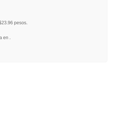
$23.96 pesos.
a en .