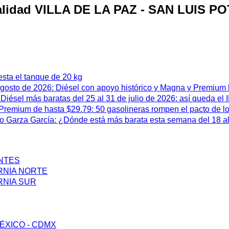
ocalidad VILLA DE LA PAZ - SAN LUIS P
esta el tanque de 20 kg
 agosto de 2026: Diésel con apoyo histórico y Magna y Premium
iésel más baratas del 25 al 31 de julio de 2026: así queda el
remium de hasta $29.79: 50 gasolineras rompen el pacto de l
 Garza García: ¿Dónde está más barata esta semana del 18 al 
ENTES
RNIA NORTE
RNIA SUR
ÉXICO - CDMX