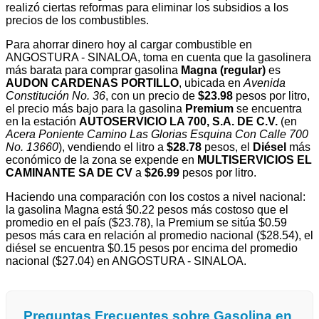
realizó ciertas reformas para eliminar los subsidios a los
precios de los combustibles.
Para ahorrar dinero hoy al cargar combustible en
ANGOSTURA - SINALOA, toma en cuenta que la gasolinera
más barata para comprar gasolina
Magna (regular)
es
AUDON CARDENAS PORTILLO
, ubicada en
Avenida
Constitución No. 36
, con un precio de
$23.98
pesos por litro,
el precio más bajo para la gasolina
Premium
se encuentra
en la estación
AUTOSERVICIO LA 700, S.A. DE C.V.
(en
Acera Poniente Camino Las Glorias Esquina Con Calle 700
No. 13660
), vendiendo el litro a
$28.78
pesos, el
Diésel
más
económico de la zona se expende en
MULTISERVICIOS EL
CAMINANTE SA DE CV
a
$26.99
pesos por litro.
Haciendo una comparación con los costos a nivel nacional:
la gasolina Magna está $0.22 pesos más costoso que el
promedio en el país ($23.78), la Premium se sitúa $0.59
pesos más cara en relación al promedio nacional ($28.54), el
diésel se encuentra $0.15 pesos por encima del promedio
nacional ($27.04) en ANGOSTURA - SINALOA.
Preguntas Frecuentes sobre Gasolina en