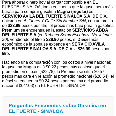
Para ahorrar dinero hoy al cargar combustible en EL
FUERTE - SINALOA, toma en cuenta que la gasolinera más
barata para comprar gasolina
Magna (regular)
es
SERVICIO AVILA DEL FUERTE SINALOA S.A. DE C.V.
,
ubicada en
A. Flores Y Calle Sin Nombre S/N
, con un precio
de
$23.99
pesos por litro, el precio más bajo para la gasolina
Premium
se encuentra en la estación
SERVICIOS ABBA
DEL FUERTE S A
(en
Rebeca Serna Escoboza No. Interior
30
), vendiendo el litro a
$28.90
pesos, el
Diésel
más
económico de la zona se expende en
SERVICIO AVILA
DEL FUERTE SINALOA S.A. DE C.V.
a
$26.99
pesos por
litro.
Haciendo una comparación con los costos a nivel nacional:
la gasolina Magna está $0.22 pesos más costoso que el
promedio en el país ($23.78), la Premium se sitúa $0.57
pesos más cara en relación al promedio nacional ($28.54), el
diésel se encuentra $0.24 pesos por encima del promedio
nacional ($27.03) en EL FUERTE - SINALOA.
Preguntas Frecuentes sobre Gasolina en
EL FUERTE - SINALOA