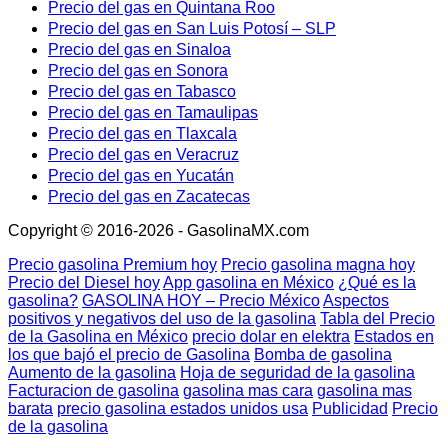
Precio del gas en Quintana Roo
Precio del gas en San Luis Potosí – SLP
Precio del gas en Sinaloa
Precio del gas en Sonora
Precio del gas en Tabasco
Precio del gas en Tamaulipas
Precio del gas en Tlaxcala
Precio del gas en Veracruz
Precio del gas en Yucatán
Precio del gas en Zacatecas
Copyright © 2016-2026 - GasolinaMX.com
Precio gasolina Premium hoy
Precio gasolina magna hoy
Precio del Diesel hoy
App gasolina en México
¿Qué es la
gasolina?
GASOLINA HOY – Precio México
Aspectos
positivos y negativos del uso de la gasolina
Tabla del Precio
de la Gasolina en México
precio dolar en elektra
Estados en
los que bajó el precio de Gasolina
Bomba de gasolina
Aumento de la gasolina
Hoja de seguridad de la gasolina
Facturacion de gasolina
gasolina mas cara
gasolina mas
barata
precio gasolina estados unidos usa
Publicidad
Precio
de la gasolina