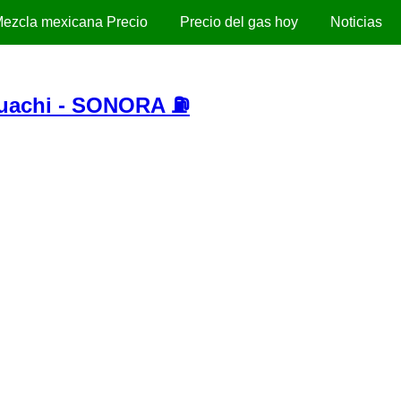
ezcla mexicana Precio
Precio del gas hoy
Noticias
uachi - SONORA ⛽