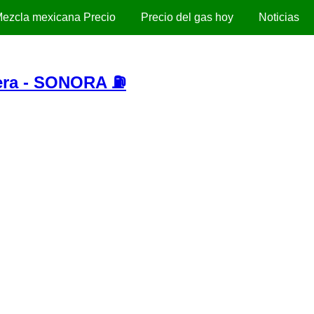
ezcla mexicana Precio
Precio del gas hoy
Noticias
ra - SONORA ⛽