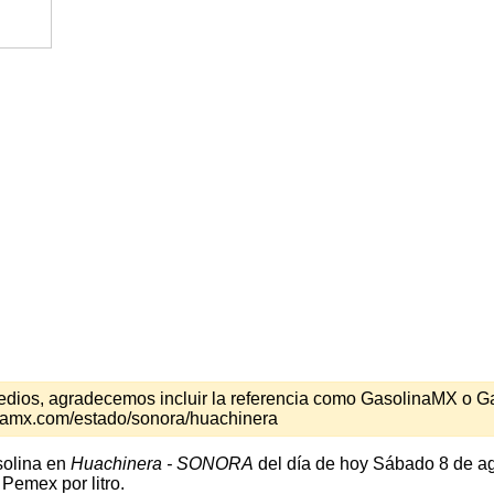
s medios, agradecemos incluir la referencia como GasolinaMX o 
inamx.com/estado/sonora/huachinera
solina en
Huachinera - SONORA
del día de hoy Sábado 8 de ag
Pemex por litro.