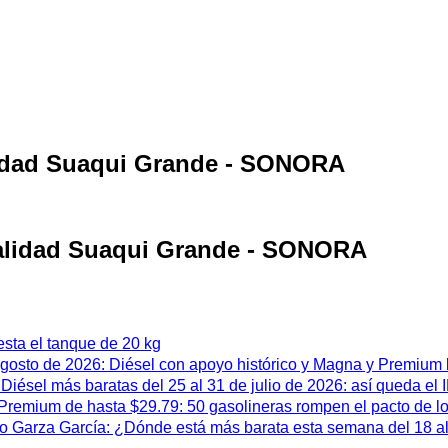
alidad Suaqui Grande - SONORA
ocalidad Suaqui Grande - SONORA
esta el tanque de 20 kg
 agosto de 2026: Diésel con apoyo histórico y Magna y Premium
iésel más baratas del 25 al 31 de julio de 2026: así queda el
remium de hasta $29.79: 50 gasolineras rompen el pacto de l
 Garza García: ¿Dónde está más barata esta semana del 18 al 