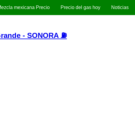
ezcla mexicana Precio
Precio del gas hoy
Noticias
rande - SONORA ⛽