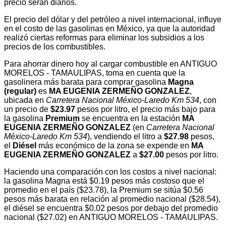
precio serán diarios.
El precio del dólar y del petróleo a nivel internacional, influye
en el costo de las gasolinas en México, ya que la autoridad
realizó ciertas reformas para eliminar los subsidios a los
precios de los combustibles.
Para ahorrar dinero hoy al cargar combustible en ANTIGUO
MORELOS - TAMAULIPAS, toma en cuenta que la
gasolinera más barata para comprar gasolina
Magna
(regular)
es
MA EUGENIA ZERMEÑO GONZALEZ
,
ubicada en
Carretera Nacional México-Laredo Km 534
, con
un precio de
$23.97
pesos por litro, el precio más bajo para
la gasolina
Premium
se encuentra en la estación
MA
EUGENIA ZERMEÑO GONZALEZ
(en
Carretera Nacional
México-Laredo Km 534
), vendiendo el litro a
$27.98
pesos,
el
Diésel
más económico de la zona se expende en
MA
EUGENIA ZERMEÑO GONZALEZ
a
$27.00
pesos por litro.
Haciendo una comparación con los costos a nivel nacional:
la gasolina Magna está $0.19 pesos más costoso que el
promedio en el país ($23.78), la Premium se sitúa $0.56
pesos más barata en relación al promedio nacional ($28.54),
el diésel se encuentra $0.02 pesos por debajo del promedio
nacional ($27.02) en ANTIGUO MORELOS - TAMAULIPAS.