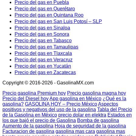
Precio del gas en Puebla
Precio del gas en Querétaro
Precio del gas en Quintana Roo
Precio del gas en San Luis Potosí – SLP
Precio del gas en Sinaloa
Precio del gas en Sonora
Precio del gas en Tabasco
Precio del gas en Tamaulipas
Precio del gas en Tlaxcala
Precio del gas en Veracruz
Precio del gas en Yucatán
Precio del gas en Zacatecas
Copyright © 2016-2026 - GasolinaMX.com
Precio gasolina Premium hoy
Precio gasolina magna hoy
Precio del Diesel hoy
App gasolina en México
¿Qué es la
gasolina?
GASOLINA HOY – Precio México
Aspectos
positivos y negativos del uso de la gasolina
Tabla del Precio
de la Gasolina en México
precio dolar en elektra
Estados en
los que bajó el precio de Gasolina
Bomba de gasolina
Aumento de la gasolina
Hoja de seguridad de la gasolina
Facturacion de gasolina
gasolina mas cara
gasolina mas