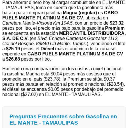
Para ahorrar dinero hoy al cargar combustible en EL MANTE
- TAMAULIPAS, toma en cuenta que la gasolinera más
barata para comprar gasolina
Magna (regular)
es
CABO
FUELS MANTE PLATINUM SA DE CV
, ubicada en
Carretera Mante-Victoria Km 104.5
, con un precio de
$23.32
pesos por litro, el precio más bajo para la gasolina
Premium
se encuentra en la estación
MERCANTIL DISTRIBUIDORA,
S.A. DE C.V.
(en
Blvd. Enrique Cardenas Gonzalez 1112,
Col del Bosque, 89840 Cd Mante, Tamps.
), vendiendo el litro
a
$25.19
pesos, el
Diésel
más económico de la zona se
expende en
CABO FUELS MANTE PLATINUM SA DE CV
a
$26.68
pesos por litro.
Haciendo una comparación con los costos a nivel nacional:
la gasolina Magna está $0.04 pesos más costoso que el
promedio en el país ($23.78), la Premium se sitúa $0.37
pesos más barata en relación al promedio nacional ($28.54),
el diésel se encuentra $0.05 pesos por debajo del promedio
nacional ($27.02) en EL MANTE - TAMAULIPAS.
Preguntas Frecuentes sobre Gasolina en
EL MANTE - TAMAULIPAS