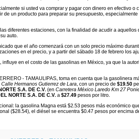
ialmente si usted va comprar y pagar con dinero en efectivo o c
 de un producto para preparar su presupuesto, especialmente si v
 diferentes estaciones, con la finalidad de acudir a aquellos que
su auto.
cado que el año comenzará con un solo precio máximo durante e
ones en el precio, y a partir del sábado 18 de febrero los ajus
l, influye en el costo de las gasolinas en México, ya que la autor
 GUERRERO - TAMAULIPAS, toma en cuenta que la gasolinera má
n
Calle Hermanos Gutierrez de Lara
, con un precio de
$19.50
pes
ORTE S.A. DE C.V.
(en
Carretera México Laredo Km 27 Poni
L NORTE S.A. DE C.V.
a
$27.49
pesos por litro.
ional: la gasolina Magna está $2.53 pesos más económico que 
ional ($28.54), el diésel se encuentra $0.47 pesos por encim