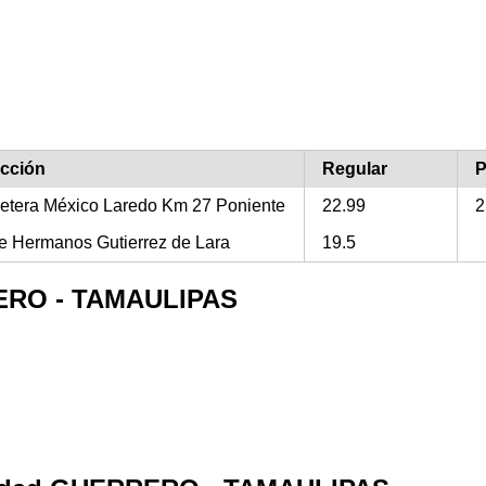
ección
Regular
P
etera México Laredo Km 27 Poniente
22.99
2
e Hermanos Gutierrez de Lara
19.5
RERO - TAMAULIPAS