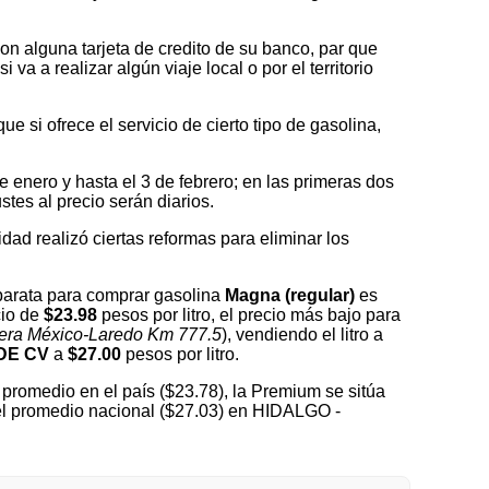
on alguna tarjeta de credito de su banco, par que
a a realizar algún viaje local o por el territorio
 si ofrece el servicio de cierto tipo de gasolina,
nero y hasta el 3 de febrero; en las primeras dos
tes al precio serán diarios.
idad realizó ciertas reformas para eliminar los
barata para comprar gasolina
Magna (regular)
es
cio de
$23.98
pesos por litro, el precio más bajo para
tera México-Laredo Km 777.5
), vendiendo el litro a
DE CV
a
$27.00
pesos por litro.
promedio en el país ($23.78), la Premium se sitúa
del promedio nacional ($27.03) en HIDALGO -