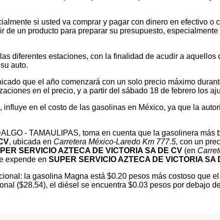
ialmente si usted va comprar y pagar con dinero en efectivo o c
 de un producto para preparar su presupuesto, especialmente si v
 diferentes estaciones, con la finalidad de acudir a aquellos que
su auto.
cado que el año comenzará con un solo precio máximo durante e
ones en el precio, y a partir del sábado 18 de febrero los ajus
l, influye en el costo de las gasolinas en México, ya que la autor
HIDALGO - TAMAULIPAS, toma en cuenta que la gasolinera más 
CV
, ubicada en
Carretera México-Laredo Km 777.5
, con un pre
PER SERVICIO AZTECA DE VICTORIA SA DE CV
(en
Carre
se expende en
SUPER SERVICIO AZTECA DE VICTORIA SA 
ional: la gasolina Magna está $0.20 pesos más costoso que el 
onal ($28.54), el diésel se encuentra $0.03 pesos por debajo 