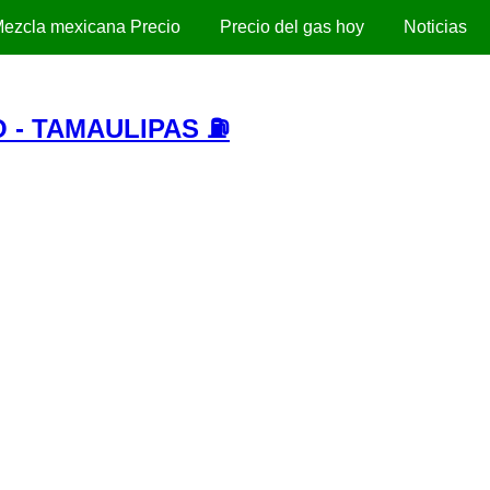
ezcla mexicana Precio
Precio del gas hoy
Noticias
 - TAMAULIPAS ⛽