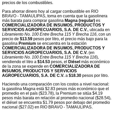
precios de los combustibles.
Para ahorrar dinero hoy al cargar combustible en RIO
BRAVO - TAMAULIPAS, toma en cuenta que la gasolinera
más barata para comprar gasolina
Magna (regular)
es
COMERCIALIZADORA DE INSUMOS, PRODUCTOS Y
SERVICIOS AGROPECUARIOS, S.A. DE C.V.
, ubicada en
Libramiento No. 100 Entre Brecha 115 Y Brecha 116
, con un
precio de
$13.59
pesos por litro, el precio más bajo para la
gasolina
Premium
se encuentra en la estación
COMERCIALIZADORA DE INSUMOS, PRODUCTOS Y
SERVICIOS AGROPECUARIOS, S.A. DE C.V.
(en
Libramiento No. 100 Entre Brecha 115 Y Brecha 116
),
vendiendo el litro a
$14.53
pesos, el
Diésel
más económico
de la zona se expende en
COMERCIALIZADORA DE
INSUMOS, PRODUCTOS Y SERVICIOS
AGROPECUARIOS, S.A. DE C.V.
a
$18.30
pesos por litro.
Haciendo una comparación con los costos a nivel nacional:
la gasolina Magna está $2.83 pesos más económico que el
promedio en el país ($23.78), la Premium se sitúa $4.19
pesos más barata en relación al promedio nacional ($28.54),
el diésel se encuentra $1.79 pesos por debajo del promedio
nacional ($27.02) en RIO BRAVO - TAMAULIPAS.