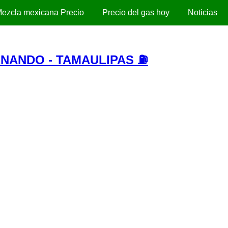
ezcla mexicana Precio
Precio del gas hoy
Noticias
RNANDO - TAMAULIPAS ⛽