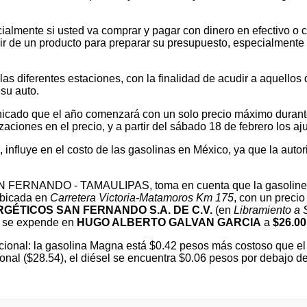
ialmente si usted va comprar y pagar con dinero en efectivo o c
 de un producto para preparar su presupuesto, especialmente si v
 diferentes estaciones, con la finalidad de acudir a aquellos que
su auto.
cado que el año comenzará con un solo precio máximo durante e
ones en el precio, y a partir del sábado 18 de febrero los ajus
l, influye en el costo de las gasolinas en México, ya que la autor
 SAN FERNANDO - TAMAULIPAS, toma en cuenta que la gasoline
ubicada en
Carretera Victoria-Matamoros Km 175
, con un preci
GÉTICOS SAN FERNANDO S.A. DE C.V.
(en
Libramiento a
 se expende en
HUGO ALBERTO GALVAN GARCIA
a
$26.00
ional: la gasolina Magna está $0.42 pesos más costoso que el 
ional ($28.54), el diésel se encuentra $0.06 pesos por debaj