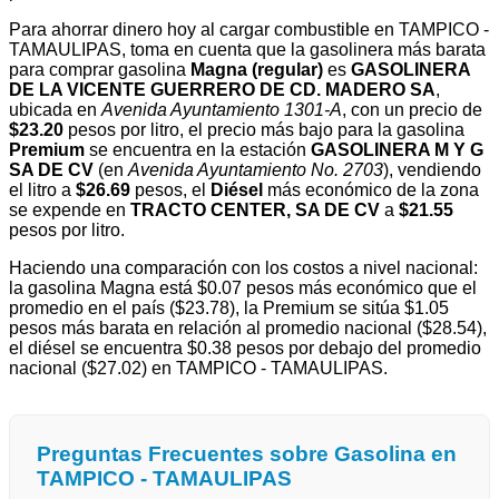
Para ahorrar dinero hoy al cargar combustible en TAMPICO -
TAMAULIPAS, toma en cuenta que la gasolinera más barata
para comprar gasolina
Magna (regular)
es
GASOLINERA
DE LA VICENTE GUERRERO DE CD. MADERO SA
,
ubicada en
Avenida Ayuntamiento 1301-A
, con un precio de
$23.20
pesos por litro, el precio más bajo para la gasolina
Premium
se encuentra en la estación
GASOLINERA M Y G
SA DE CV
(en
Avenida Ayuntamiento No. 2703
), vendiendo
el litro a
$26.69
pesos, el
Diésel
más económico de la zona
se expende en
TRACTO CENTER, SA DE CV
a
$21.55
pesos por litro.
Haciendo una comparación con los costos a nivel nacional:
la gasolina Magna está $0.07 pesos más económico que el
promedio en el país ($23.78), la Premium se sitúa $1.05
pesos más barata en relación al promedio nacional ($28.54),
el diésel se encuentra $0.38 pesos por debajo del promedio
nacional ($27.02) en TAMPICO - TAMAULIPAS.
Preguntas Frecuentes sobre Gasolina en
TAMPICO - TAMAULIPAS