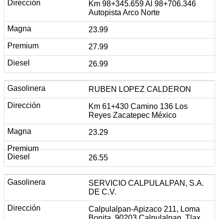
Km 98+345.659 Al 98+706.346
Autopista Arco Norte
23.99
27.99
26.99
RUBEN LOPEZ CALDERON
Km 61+430 Camino 136 Los
Reyes Zacatepec México
23.29
26.55
SERVICIO CALPULALPAN, S.A.
DE C.V.
Calpulalpan-Apizaco 211, Loma
Bonita, 90203 Calpulalpan, Tlax.