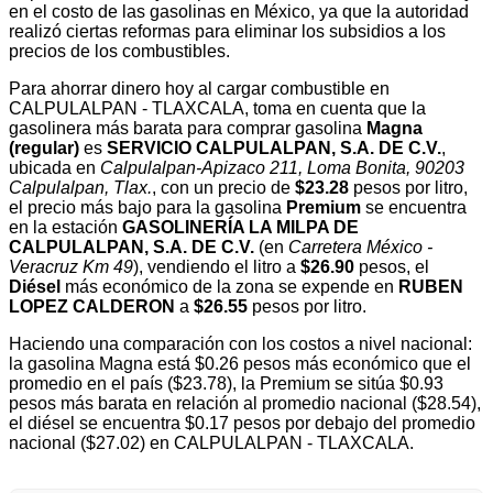
en el costo de las gasolinas en México, ya que la autoridad
realizó ciertas reformas para eliminar los subsidios a los
precios de los combustibles.
Para ahorrar dinero hoy al cargar combustible en
CALPULALPAN - TLAXCALA, toma en cuenta que la
gasolinera más barata para comprar gasolina
Magna
(regular)
es
SERVICIO CALPULALPAN, S.A. DE C.V.
,
ubicada en
Calpulalpan-Apizaco 211, Loma Bonita, 90203
Calpulalpan, Tlax.
, con un precio de
$23.28
pesos por litro,
el precio más bajo para la gasolina
Premium
se encuentra
en la estación
GASOLINERÍA LA MILPA DE
CALPULALPAN, S.A. DE C.V.
(en
Carretera México -
Veracruz Km 49
), vendiendo el litro a
$26.90
pesos, el
Diésel
más económico de la zona se expende en
RUBEN
LOPEZ CALDERON
a
$26.55
pesos por litro.
Haciendo una comparación con los costos a nivel nacional:
la gasolina Magna está $0.26 pesos más económico que el
promedio en el país ($23.78), la Premium se sitúa $0.93
pesos más barata en relación al promedio nacional ($28.54),
el diésel se encuentra $0.17 pesos por debajo del promedio
nacional ($27.02) en CALPULALPAN - TLAXCALA.