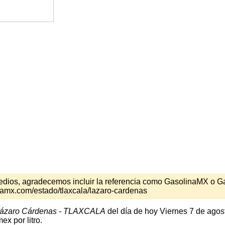
s medios, agradecemos incluir la referencia como GasolinaMX o 
namx.com/estado/tlaxcala/lazaro-cardenas
ázaro Cárdenas - TLAXCALA
del día de hoy Viernes 7 de agos
x por litro.