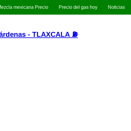
ezcla mexicana Precio
Precio del gas hoy
Noticias
árdenas - TLAXCALA ⛽