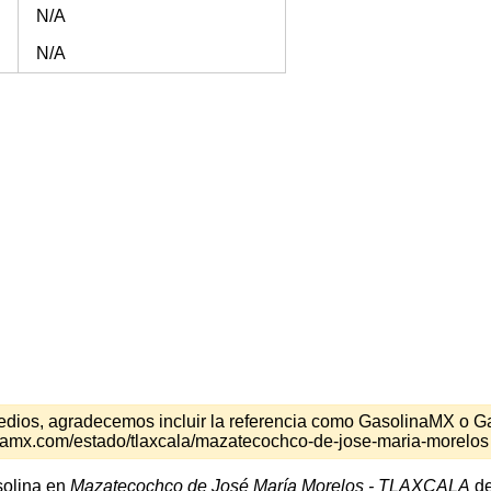
N/A
N/A
s medios, agradecemos incluir la referencia como GasolinaMX o 
inamx.com/estado/tlaxcala/mazatecochco-de-jose-maria-morelos
solina en
Mazatecochco de José María Morelos - TLAXCALA
de