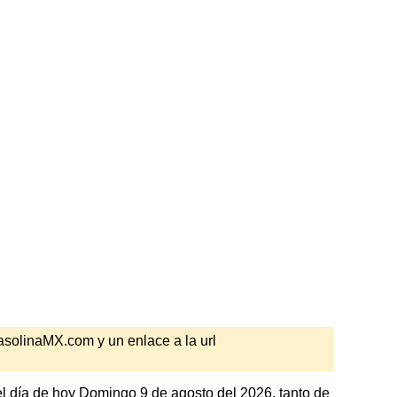
GasolinaMX.com y un enlace a la url
l día de hoy Domingo 9 de agosto del 2026, tanto de