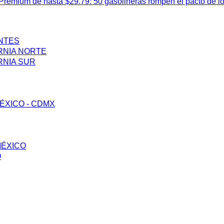
remium de hasta $29.79: 50 gasolineras rompen el pacto de l
ENTES
RNIA NORTE
RNIA SUR
ÉXICO - CDMX
MÉXICO
O