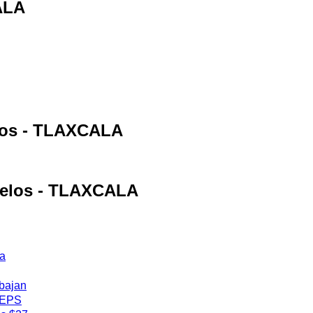
ALA
elos - TLAXCALA
orelos - TLAXCALA
ja
 bajan
 IEPS