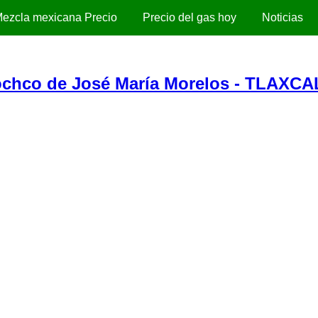
ezcla mexicana Precio
Precio del gas hoy
Noticias
hco de José María Morelos - TLAXCA