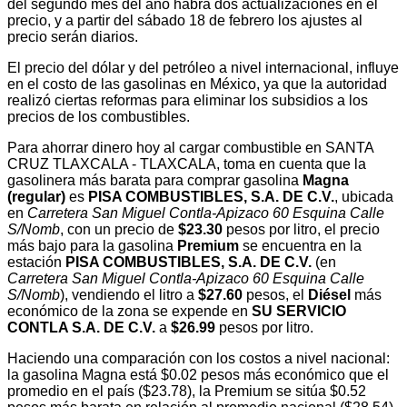
del segundo mes del año habrá dos actualizaciones en el
precio, y a partir del sábado 18 de febrero los ajustes al
precio serán diarios.
El precio del dólar y del petróleo a nivel internacional, influye
en el costo de las gasolinas en México, ya que la autoridad
realizó ciertas reformas para eliminar los subsidios a los
precios de los combustibles.
Para ahorrar dinero hoy al cargar combustible en SANTA
CRUZ TLAXCALA - TLAXCALA, toma en cuenta que la
gasolinera más barata para comprar gasolina
Magna
(regular)
es
PISA COMBUSTIBLES, S.A. DE C.V.
, ubicada
en
Carretera San Miguel Contla-Apizaco 60 Esquina Calle
S/Nomb
, con un precio de
$23.30
pesos por litro, el precio
más bajo para la gasolina
Premium
se encuentra en la
estación
PISA COMBUSTIBLES, S.A. DE C.V.
(en
Carretera San Miguel Contla-Apizaco 60 Esquina Calle
S/Nomb
), vendiendo el litro a
$27.60
pesos, el
Diésel
más
económico de la zona se expende en
SU SERVICIO
CONTLA S.A. DE C.V.
a
$26.99
pesos por litro.
Haciendo una comparación con los costos a nivel nacional:
la gasolina Magna está $0.02 pesos más económico que el
promedio en el país ($23.78), la Premium se sitúa $0.52