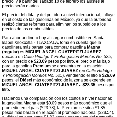
precio, y a partir del sábado 18 de febrero los ajustes al
precio serán diarios.
El precio del dólar y del petróleo a nivel internacional, influye
en el costo de las gasolinas en México, ya que la autoridad
realizó ciertas reformas para eliminar los subsidios a los
precios de los combustibles.
Para ahorrar dinero hoy al cargar combustible en Santa
Isabel Xiloxoxtla - TLAXCALA, toma en cuenta que la
gasolinera más barata para comprar gasolina
Magna
(regular)
es
MIGUEL ANGEL CUATEPITZI JUAREZ
,
ubicada en
Calle Hidalgo Y Prolongación Morelos No. 525
,
con un precio de
$23.69
pesos por litro, el precio más bajo
para la gasolina
Premium
se encuentra en la estación
MIGUEL ANGEL CUATEPITZI JUAREZ
(en
Calle Hidalgo
Y Prolongación Morelos No. 525
), vendiendo el litro a
$26.69
pesos, el
Diésel
más económico de la zona se expende en
MIGUEL ANGEL CUATEPITZI JUAREZ
a
$28.35
pesos por
litro.
Haciendo una comparación con los costos a nivel nacional:
la gasolina Magna está $0.09 pesos más económico que el
promedio en el país ($23.78), la Premium se sitúa $1.85
pesos más barata en relación al promedio nacional ($28.54),