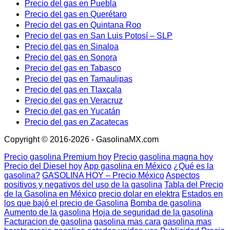
Precio del gas en Puebla
Precio del gas en Querétaro
Precio del gas en Quintana Roo
Precio del gas en San Luis Potosí – SLP
Precio del gas en Sinaloa
Precio del gas en Sonora
Precio del gas en Tabasco
Precio del gas en Tamaulipas
Precio del gas en Tlaxcala
Precio del gas en Veracruz
Precio del gas en Yucatán
Precio del gas en Zacatecas
Copyright © 2016-2026 - GasolinaMX.com
Precio gasolina Premium hoy
Precio gasolina magna hoy
Precio del Diesel hoy
App gasolina en México
¿Qué es la
gasolina?
GASOLINA HOY – Precio México
Aspectos
positivos y negativos del uso de la gasolina
Tabla del Precio
de la Gasolina en México
precio dolar en elektra
Estados en
los que bajó el precio de Gasolina
Bomba de gasolina
Aumento de la gasolina
Hoja de seguridad de la gasolina
Facturacion de gasolina
gasolina mas cara
gasolina mas