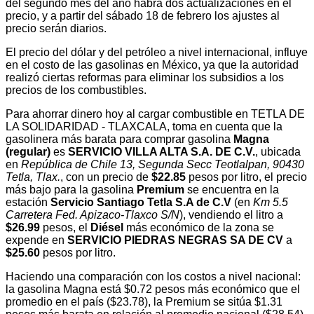
del segundo mes del año habrá dos actualizaciones en el
precio, y a partir del sábado 18 de febrero los ajustes al
precio serán diarios.
El precio del dólar y del petróleo a nivel internacional, influye
en el costo de las gasolinas en México, ya que la autoridad
realizó ciertas reformas para eliminar los subsidios a los
precios de los combustibles.
Para ahorrar dinero hoy al cargar combustible en TETLA DE
LA SOLIDARIDAD - TLAXCALA, toma en cuenta que la
gasolinera más barata para comprar gasolina
Magna
(regular)
es
SERVICIO VILLA ALTA S.A. DE C.V.
, ubicada
en
República de Chile 13, Segunda Secc Teotlalpan, 90430
Tetla, Tlax.
, con un precio de
$22.85
pesos por litro, el precio
más bajo para la gasolina
Premium
se encuentra en la
estación
Servicio Santiago Tetla S.A de C.V
(en
Km 5.5
Carretera Fed. Apizaco-Tlaxco S/N
), vendiendo el litro a
$26.99
pesos, el
Diésel
más económico de la zona se
expende en
SERVICIO PIEDRAS NEGRAS SA DE CV
a
$25.60
pesos por litro.
Haciendo una comparación con los costos a nivel nacional:
la gasolina Magna está $0.72 pesos más económico que el
promedio en el país ($23.78), la Premium se sitúa $1.31