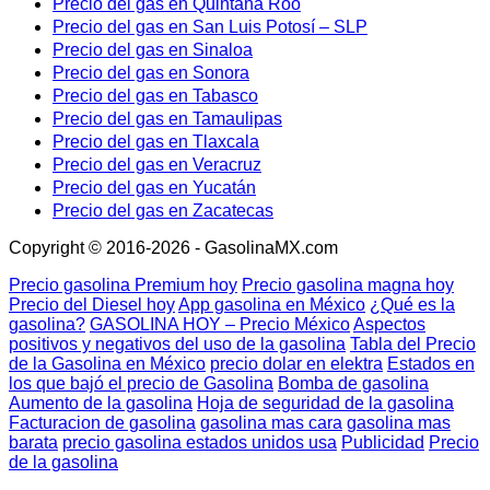
Precio del gas en Quintana Roo
Precio del gas en San Luis Potosí – SLP
Precio del gas en Sinaloa
Precio del gas en Sonora
Precio del gas en Tabasco
Precio del gas en Tamaulipas
Precio del gas en Tlaxcala
Precio del gas en Veracruz
Precio del gas en Yucatán
Precio del gas en Zacatecas
Copyright © 2016-2026 - GasolinaMX.com
Precio gasolina Premium hoy
Precio gasolina magna hoy
Precio del Diesel hoy
App gasolina en México
¿Qué es la
gasolina?
GASOLINA HOY – Precio México
Aspectos
positivos y negativos del uso de la gasolina
Tabla del Precio
de la Gasolina en México
precio dolar en elektra
Estados en
los que bajó el precio de Gasolina
Bomba de gasolina
Aumento de la gasolina
Hoja de seguridad de la gasolina
Facturacion de gasolina
gasolina mas cara
gasolina mas
barata
precio gasolina estados unidos usa
Publicidad
Precio
de la gasolina