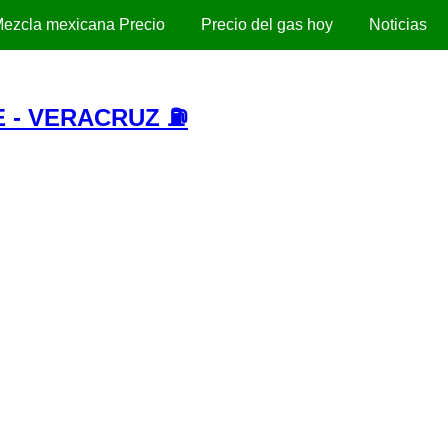
ezcla mexicana Precio
Precio del gas hoy
Noticias
 - VERACRUZ ⛽