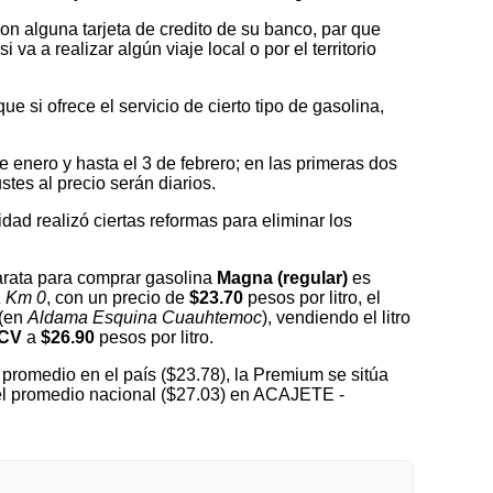
on alguna tarjeta de credito de su banco, par que
a a realizar algún viaje local o por el territorio
 si ofrece el servicio de cierto tipo de gasolina,
nero y hasta el 3 de febrero; en las primeras dos
tes al precio serán diarios.
idad realizó ciertas reformas para eliminar los
rata para comprar gasolina
Magna (regular)
es
a Km 0
, con un precio de
$23.70
pesos por litro, el
(en
Aldama Esquina Cuauhtemoc
), vendiendo el litro
 CV
a
$26.90
pesos por litro.
promedio en el país ($23.78), la Premium se sitúa
del promedio nacional ($27.03) en ACAJETE -