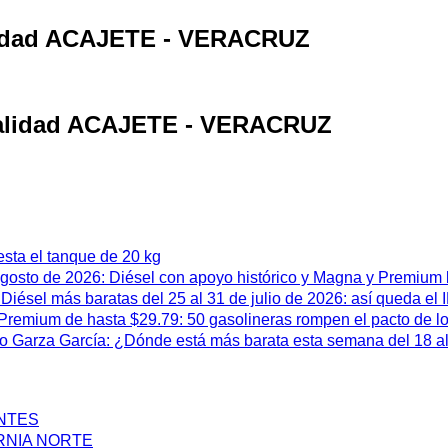
alidad ACAJETE - VERACRUZ
ocalidad ACAJETE - VERACRUZ
esta el tanque de 20 kg
 agosto de 2026: Diésel con apoyo histórico y Magna y Premium
iésel más baratas del 25 al 31 de julio de 2026: así queda el
remium de hasta $29.79: 50 gasolineras rompen el pacto de l
 Garza García: ¿Dónde está más barata esta semana del 18 al 
ENTES
RNIA NORTE