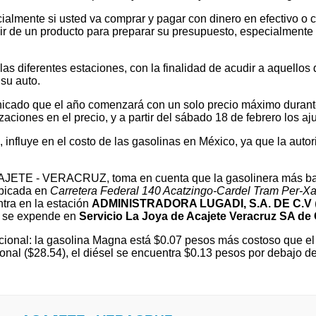
ialmente si usted va comprar y pagar con dinero en efectivo o c
 de un producto para preparar su presupuesto, especialmente si v
 diferentes estaciones, con la finalidad de acudir a aquellos que
su auto.
cado que el año comenzará con un solo precio máximo durante e
ones en el precio, y a partir del sábado 18 de febrero los ajus
l, influye en el costo de las gasolinas en México, ya que la autor
ACAJETE - VERACRUZ, toma en cuenta que la gasolinera más ba
ubicada en
Carretera Federal 140 Acatzingo-Cardel Tram Per-X
tra en la estación
ADMINISTRADORA LUGADI, S.A. DE C.V
 se expende en
Servicio La Joya de Acajete Veracruz SA de
ional: la gasolina Magna está $0.07 pesos más costoso que el 
onal ($28.54), el diésel se encuentra $0.13 pesos por debajo 