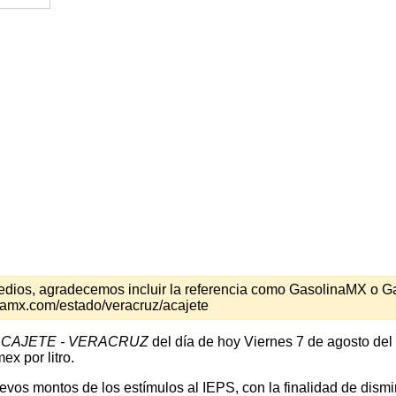
s medios, agradecemos incluir la referencia como GasolinaMX o 
namx.com/estado/veracruz/acajete
CAJETE - VERACRUZ
del día de hoy Viernes 7 de agosto del
x por litro.
os montos de los estímulos al IEPS, con la finalidad de disminu