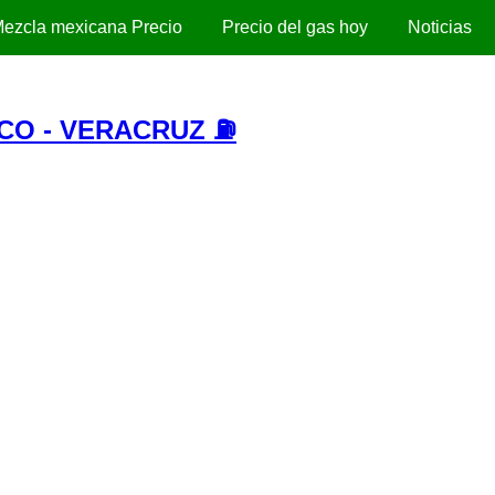
ezcla mexicana Precio
Precio del gas hoy
Noticias
CO - VERACRUZ ⛽