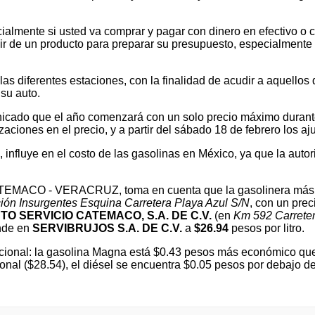
ialmente si usted va comprar y pagar con dinero en efectivo o c
 de un producto para preparar su presupuesto, especialmente si v
 diferentes estaciones, con la finalidad de acudir a aquellos que
su auto.
cado que el año comenzará con un solo precio máximo durante e
ones en el precio, y a partir del sábado 18 de febrero los ajus
l, influye en el costo de las gasolinas en México, ya que la autor
 CATEMACO - VERACRUZ, toma en cuenta que la gasolinera más 
ión Insurgentes Esquina Carretera Playa Azul S/N
, con un pre
TO SERVICIO CATEMACO, S.A. DE C.V.
(en
Km 592 Carreter
nde en
SERVIBRUJOS S.A. DE C.V.
a
$26.94
pesos por litro.
ional: la gasolina Magna está $0.43 pesos más económico que 
ional ($28.54), el diésel se encuentra $0.05 pesos por debajo